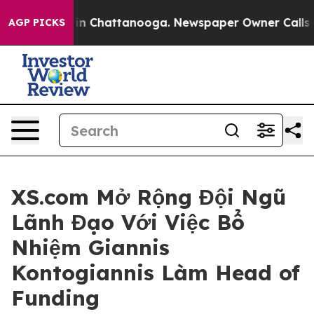
e
Chaos in Chattanooga. Newspaper Owner Calls the Pe
AGP PICKS
XS.com Mở Rộng Đội Ngũ
Lãnh Đạo Với Việc Bổ
Nhiệm Giannis
Kontogiannis Làm Head of
Funding