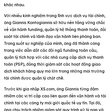
khác nhau.
Với nhiều kinh nghiệm trong lĩnh vực dịch vụ tài chính,
ông Giannis Kontogiannis sở hữu nền tảng vững chắc
về vận hành funding, quản lý hệ thống thanh toán, đối
soát tài chính và lãnh đạo vận hành liên phòng ban.
Trong suốt sự nghiệp của mình, ông đã thành công
trong việc dẫn dắt các đội ngũ funding toàn cầu,
quản lý tích hợp với các nhà cung cấp dịch vụ thanh
toán (PSP), đồng thời giám sát các hoạt động giao
dịch khách hàng quy mô lớn trong những môi trường
tài chính được quản lý chặt chẽ.
Trước khi gia nhập XS.com, ông Giannis từng đảm
nhiệm các vị trí cấp cao liên quan đến vận hành và tài
chính tại các công ty môi giới quốc tế uy tín. Tại đó,
ông chịu trách nhiệm giám sát quy trình xử lý nạp và