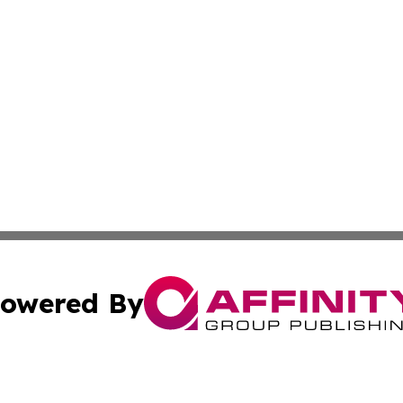
owered By
ubmit Press Release
Terms & Conditions
Copyright/DMCA