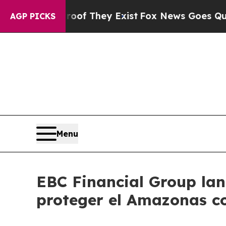
o Proof They Exist
Fox News Goes Quiet as 'Maga 
AGP PICKS
Menu
EBC Financial Group lan
proteger el Amazonas c