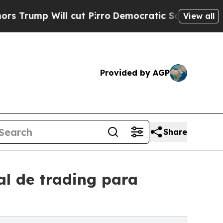
ll cut Pirro
Democratic Socialists of America P
View all
Provided by AGP
Share
al de trading para